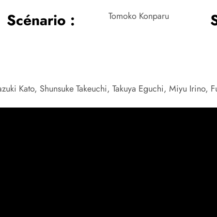
Scénario :
Tomoko Konparu
S
azuki Kato, Shunsuke Takeuchi, Takuya Eguchi, Miyu Irino,