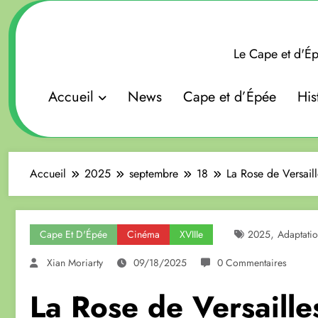
Aller
au
contenu
Le Cape et d'Ép
Accueil
News
Cape et d’Épée
His
Accueil
2025
septembre
18
La Rose de Versail
,
Cape Et D'Épée
Cinéma
XVIIIe
2025
Adaptati
Xian Moriarty
09/18/2025
0 Commentaires
La Rose de Versaill