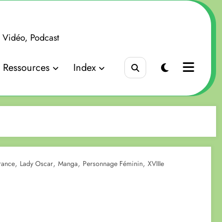
x Vidéo, Podcast
Ressources
Index
,
,
,
,
rance
Lady Oscar
Manga
Personnage Féminin
XVIIIe