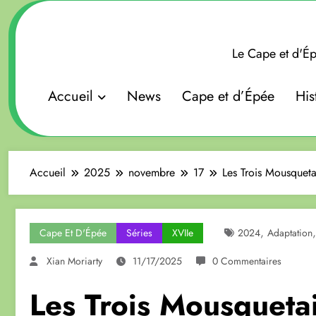
Aller
au
contenu
Le Cape et d'Ép
Accueil
News
Cape et d’Épée
His
Accueil
2025
novembre
17
Les Trois Mousqueta
,
Cape Et D'Épée
Séries
XVIIe
2024
Adaptation
Xian Moriarty
11/17/2025
0 Commentaires
Les Trois Mousqueta