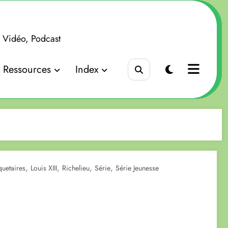
x Vidéo, Podcast
Ressources
Index
,
,
,
,
quetaires
Louis XIII
Richelieu
Série
Série Jeunesse