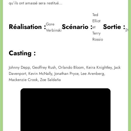
qu’ils ont amassé sera restitué…
Ted
Elliot
Gore
Réalisation :
Scénario :
Sortie :
et
20
Verbinski
Terry
Rossio
Casting :
Johnny Depp, Geoffrey Rush, Orlando Bloom, Keira Knightley, Jack
Davenport, Kevin McNally, Jonathan Pryce, Lee Arenberg,
Mackenzie Crook, Zoe Saldaña