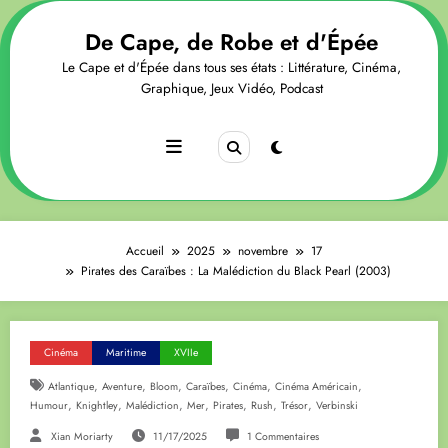
Aller
au
De Cape, de Robe et d'Épée
contenu
Le Cape et d'Épée dans tous ses états : Littérature, Cinéma,
Graphique, Jeux Vidéo, Podcast
Accueil
2025
novembre
17
Pirates des Caraïbes : La Malédiction du Black Pearl (2003)
Cinéma
Maritime
XVIIe
,
,
,
,
,
,
Atlantique
Aventure
Bloom
Caraïbes
Cinéma
Cinéma Américain
,
,
,
,
,
,
,
Humour
Knightley
Malédiction
Mer
Pirates
Rush
Trésor
Verbinski
Xian Moriarty
11/17/2025
1 Commentaires