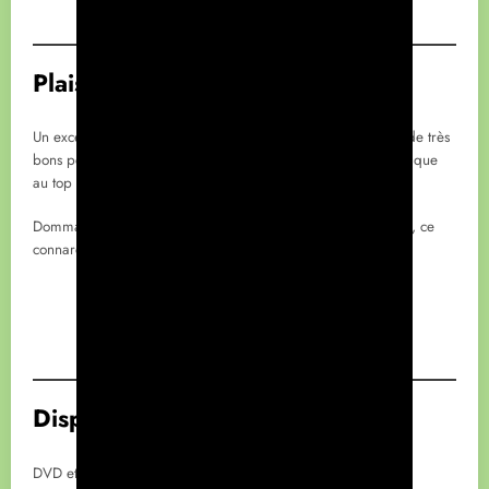
Plaisir de visionnage :
Un excellent film de pirate, avec de l’action, de l’humour et de très
bons personnages. Sans oublier les effets spéciaux et la musique
au top !
Dommage que son visionnage soit entaché à cause de Depp, ce
connard.
Disponibilité :
DVD et Blu-ray.