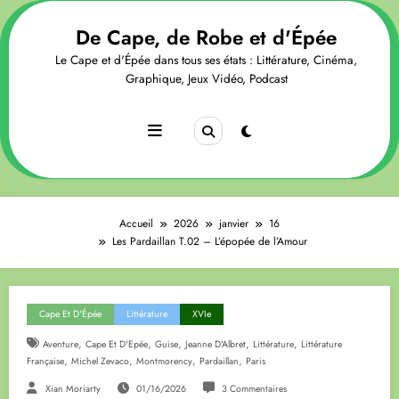
Aller
au
De Cape, de Robe et d'Épée
contenu
Le Cape et d'Épée dans tous ses états : Littérature, Cinéma,
Graphique, Jeux Vidéo, Podcast
Accueil
2026
janvier
16
Les Pardaillan T.02 – L’épopée de l’Amour
Cape Et D'Épée
Littérature
XVIe
,
,
,
,
,
Aventure
Cape Et D'Epée
Guise
Jeanne D'Albret
Littérature
Littérature
,
,
,
,
Française
Michel Zevaco
Montmorency
Pardaillan
Paris
Xian Moriarty
01/16/2026
3 Commentaires