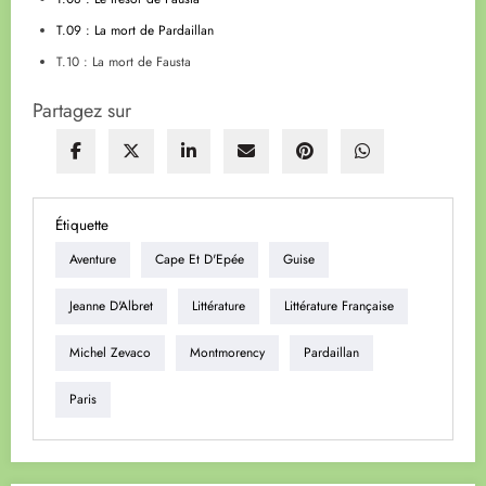
T.09 : La mort de Pardaillan
T.10 : La mort de Fausta
Partagez sur
Étiquette
Aventure
Cape Et D'Epée
Guise
Jeanne D'Albret
Littérature
Littérature Française
Michel Zevaco
Montmorency
Pardaillan
Paris