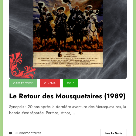
CAPE ET D'ÉPÉE
CINÉMA
XVIIE
Le Retour des Mousquetaires (1989)
Synopsis : 20 ans après la dernière aventure des Mousquetaires, la
bande s'est séparée. Porthos, Athos,…
0 Commentaires
Lire La Suite