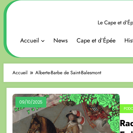
Aller
au
contenu
Le Cape et d'Ép
Accueil
News
Cape et d’Épée
His
Accueil
Alberte-Barbe de Saint-Balesmont
09/10/2025
POD
Rad