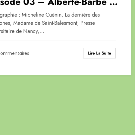
isode 03 – Alberte-Barbe de
nt-Balesmont
ographie : Micheline Cuénin, La dernière des
nes, Madame de Saint-Balesmont, Presse
rsitaire de Nancy,…
Lire La Suite
Commentaires